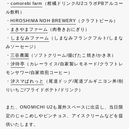
・
comorebi farm
（柑橘ドリンク/U2コラボPBアルコー
ル飲料）
・
HIROSHIMA NOH BREWERY
（クラフトビール）
・
まきやまファーム
（肉巻きおにぎり）
・
しまなみファーム
（しまなみフランクフルト/しまな
みソーセージ）
・
三谷農園
（ソフトクリーム/揚げたこ焼き/かき氷）
・
汐待亭
（カレーライス/自家製レモネード/クラフトレ
モンサワー/自家焙煎コーヒー）
・
汐スマぱれっと
（尾道ドッグ/尾道ブルギニヨン丼/削
りいちご/フライドポテト/ドリンク）
また、ONOMICHI U2も屋外スペースに出店し、当日限
定のじゃこめしやピンチョス、アイスクリームなどを提
供いたします。